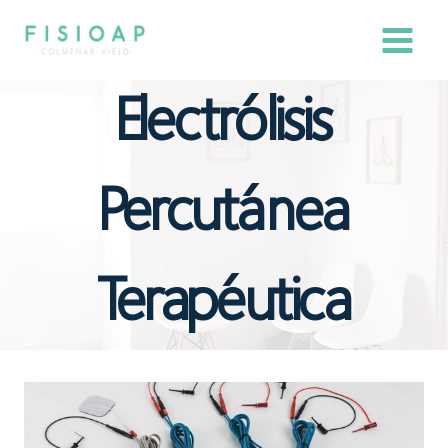
Saltar
al
contenido
Electrólisis
Percutánea
Terapéutica