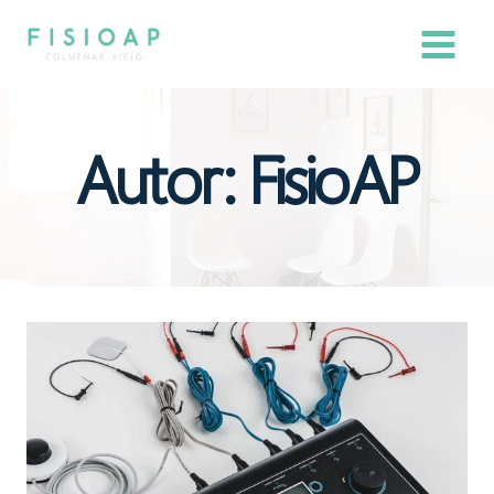
Saltar
al
contenido
Autor: FisioAP