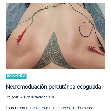
DOLORES
DE
CABEZA
DE
ORIGEN
CERVICAL
TRATAMIENTOS
Neuromodulación percutánea ecoguiada
Por
FisioAP
10 de diciembre de 2024
La neuromodulación percutánea ecoguiada es una