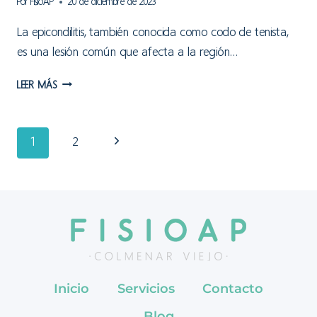
Por
FisioAP
20 de diciembre de 2023
La epicondilitis, también conocida como codo de tenista,
es una lesión común que afecta a la región…
EPICONDILITIS
LEER MÁS
O
CODO
DE
Navegación
Siguiente
1
2
TENISTA
página
de
página
Inicio
Servicios
Contacto
Blog