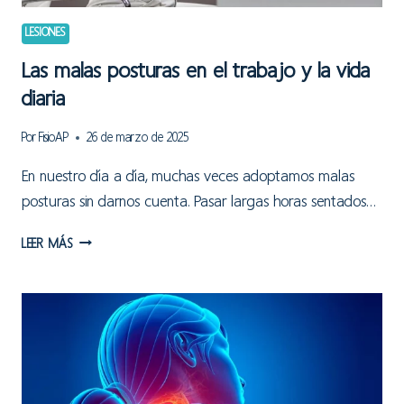
LESIONES
Las malas posturas en el trabajo y la vida
diaria
Por
FisioAP
26 de marzo de 2025
En nuestro día a día, muchas veces adoptamos malas
posturas sin darnos cuenta. Pasar largas horas sentados…
LAS
LEER MÁS
MALAS
POSTURAS
EN
EL
TRABAJO
Y
LA