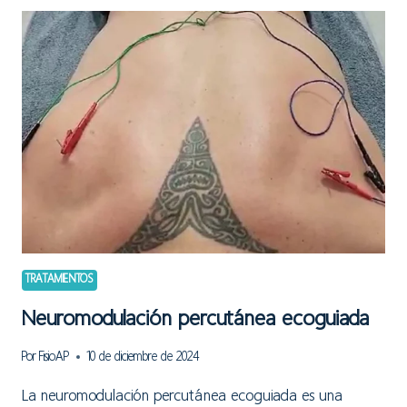
DOLORES
DE
CABEZA
DE
ORIGEN
CERVICAL
TRATAMIENTOS
Neuromodulación percutánea ecoguiada
Por
FisioAP
10 de diciembre de 2024
La neuromodulación percutánea ecoguiada es una