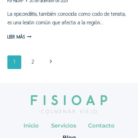
Por
FisioAP
20 de diciembre de 2023
La epicondilitis, también conocida como codo de tenista,
es una lesión común que afecta a la región…
EPICONDILITIS
LEER MÁS
O
CODO
DE
Navegación
Siguiente
1
2
TENISTA
página
de
página
Inicio
Servicios
Contacto
Blog