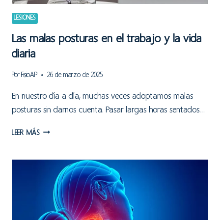
LESIONES
Las malas posturas en el trabajo y la vida
diaria
Por
FisioAP
26 de marzo de 2025
En nuestro día a día, muchas veces adoptamos malas
posturas sin darnos cuenta. Pasar largas horas sentados…
LAS
LEER MÁS
MALAS
POSTURAS
EN
EL
TRABAJO
Y
LA