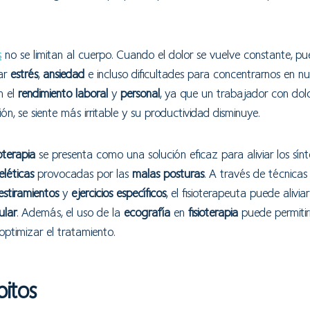
s
no se limitan al cuerpo. Cuando el dolor se vuelve constante, p
ar
estrés
,
ansiedad
e incluso dificultades para concentrarnos en nue
n el
rendimiento laboral
y
personal
, ya que un trabajador con dol
n, se siente más irritable y su productividad disminuye.
ioterapia
se presenta como una solución eficaz para aliviar los sínt
léticas
provocadas por las
malas posturas
. A través de técnica
estiramientos
y
ejercicios específicos
, el fisioterapeuta puede alivia
ular
. Además, el uso de la
ecografía
en
fisioterapia
puede permitir
 optimizar el tratamiento.
itos