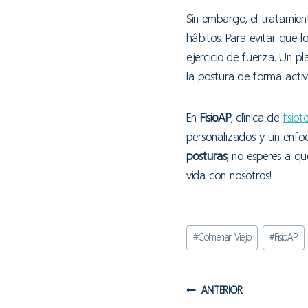
Sin embargo, el tratamien
hábitos. Para evitar que 
ejercicio de fuerza. Un pl
la postura de forma activ
En
FisioAP
, clínica de
fisio
personalizados y un enfoqu
posturas
, no esperes a qu
vida con nosotros!
Etiquetas
#
Colmenar Viejo
#
FisioAP
de
la
entrada:
Navegación
ANTERIOR