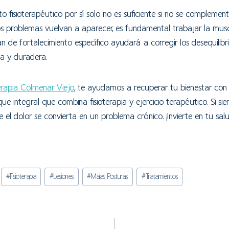
to fisioterapéutico por sí solo no es suficiente si no se complem
los problemas vuelvan a aparecer, es fundamental trabajar la mu
an de fortalecimiento específico ayudará a corregir los desequilib
a y duradera.
terapia Colmenar Viejo
, te ayudamos a recuperar tu bienestar con
e integral que combina fisioterapia y ejercicio terapéutico. Si si
e el dolor se convierta en un problema crónico. ¡Invierte en tu sa
#
Fisioterapia
#
Lesiones
#
Malas Posturas
#
Tratamientos